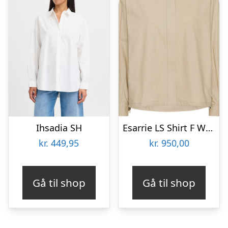
Ihsadia SH
Esarrie LS Shirt F Windy Sand Dunes, Size M
kr.
449,95
kr.
950,00
Gå til shop
Gå til shop