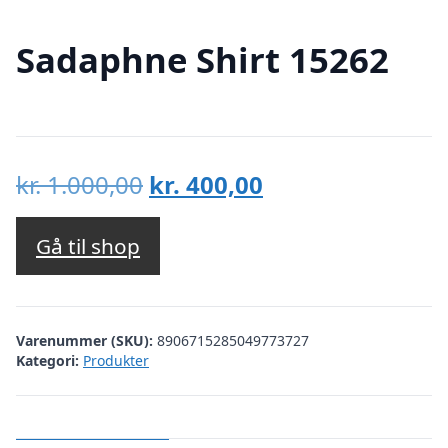
Sadaphne Shirt 15262
Den
Den
kr.
1.000,00
kr.
400,00
oprindelige
aktuelle
pris
pris
Gå til shop
var:
er:
kr. 1.000,00.
kr. 400,00.
Varenummer (SKU):
8906715285049773727
Kategori:
Produkter