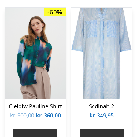
-60%
Cieloiw Pauline Shirt
Scdinah 2
Den
Den
kr.
900,00
kr.
360,00
kr.
349,95
oprindelige
aktuelle
pris
pris