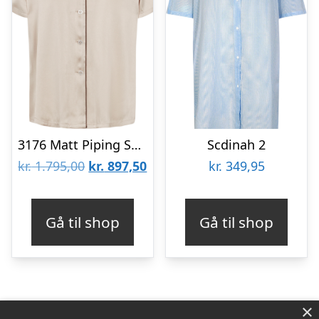
3176 Matt Piping Safa
Scdinah 2
Den
Den
kr.
1.795,00
kr.
897,50
kr.
349,95
oprindelige
aktuelle
pris
pris
Gå til shop
Gå til shop
var:
er:
kr. 1.795,00.
kr. 897,50.
×