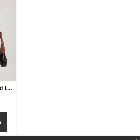
Oversized Striped LS Shirt
p