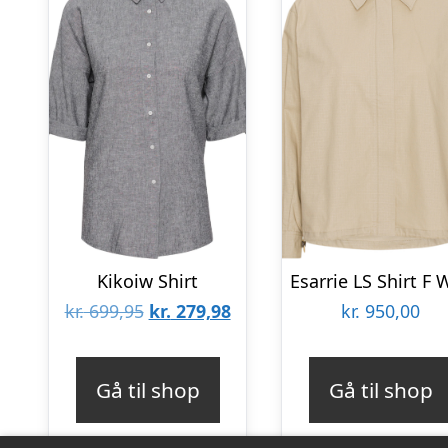
Kikoiw Shirt
Den
Den
kr.
699,95
kr.
279,98
kr.
950,00
oprindelige
aktuelle
pris
pris
Gå til shop
Gå til shop
var:
er:
kr. 699,95.
kr. 279,98.