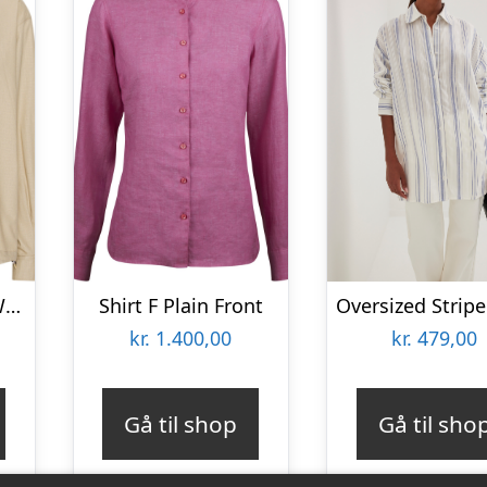
Esarrie LS Shirt F Windy Sand Dunes, Size M
Shirt F Plain Front
kr.
1.400,00
kr.
479,00
Gå til shop
Gå til sho