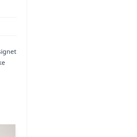
signet
ke