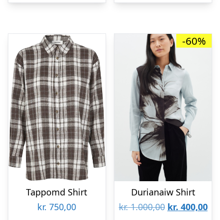
kr. 799,95.
kr. 
-60%
Tappomd Shirt
Durianaiw Shirt
Den
De
kr.
750,00
kr.
1.000,00
kr.
400,00