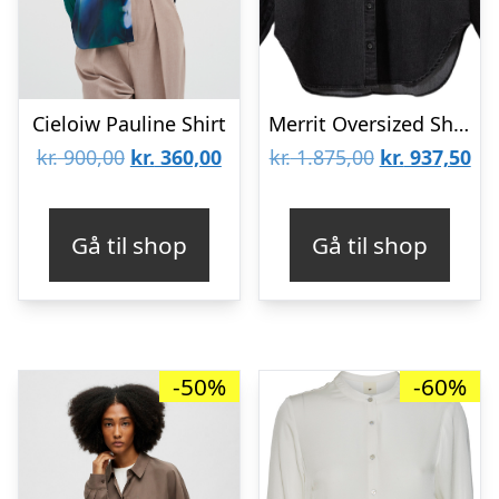
Cieloiw Pauline Shirt
Merrit Oversized Shirt
Den
Den
Den
De
kr.
900,00
kr.
360,00
kr.
1.875,00
kr.
937,50
oprindelige
aktuelle
oprindelige
akt
pris
pris
pris
pri
Gå til shop
Gå til shop
var:
er:
var:
er:
kr. 900,00.
kr. 360,00.
kr. 1.875,00.
kr.
-50%
-60%