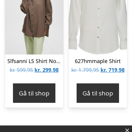
Slfsanni LS Shirt Noos
627hmmaple Shirt
Den
Den
Den
De
kr.
599,95
kr.
299,98
kr.
1.799,95
kr.
719,98
oprindelige
aktuelle
oprindelige
akt
pris
pris
pris
pri
Gå til shop
Gå til shop
var:
er:
var:
er:
kr. 599,95.
kr. 299,98.
kr. 1.799,95.
kr.
×