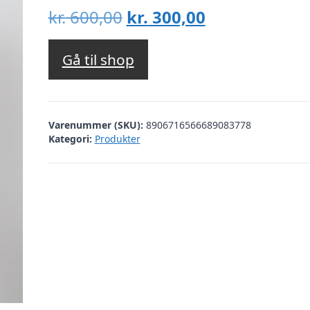
Den
Den
kr.
600,00
kr.
300,00
oprindelige
aktuelle
pris
pris
Gå til shop
var:
er:
kr. 600,00.
kr. 300,00.
Varenummer (SKU):
8906716566689083778
Kategori:
Produkter