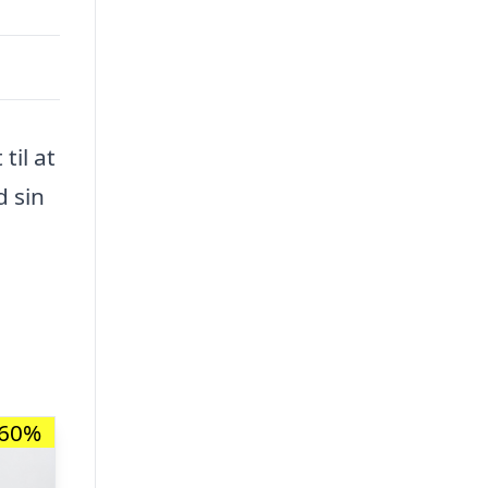
til at
d sin
-60%