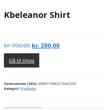
Kbeleanor Shirt
Den
Den
kr.
700,00
kr.
280,00
oprindelige
aktuelle
pris
pris
Gå til shop
var:
er:
kr. 700,00.
kr. 280,00.
Varenummer (SKU):
8906715992519442559
Kategori:
Produkter