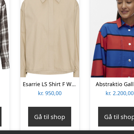
Esarrie LS Shirt F Windy Sand Dunes, Size M
Abstraktio Gall
kr.
950,00
kr.
2.200,00
Gå til shop
Gå til sho