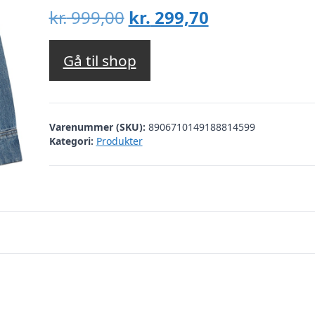
Den
Den
kr.
999,00
kr.
299,70
oprindelige
aktuelle
pris
pris
Gå til shop
var:
er:
kr. 999,00.
kr. 299,70.
Varenummer (SKU):
8906710149188814599
Kategori:
Produkter