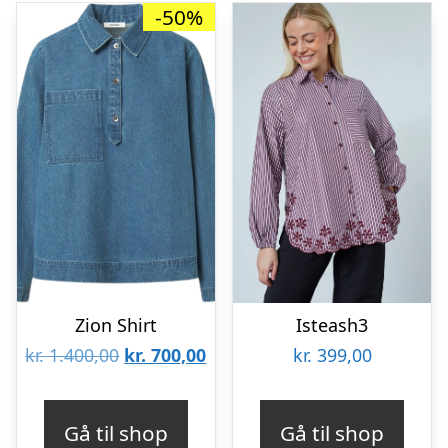
-50%
Zion Shirt
Isteash3
Den
Den
kr.
1.400,00
kr.
700,00
kr.
399,00
oprindelige
aktuelle
pris
pris
Gå til shop
Gå til shop