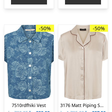
var:
er:
kr. 1.400,00.
kr. 700,00.
-50%
-50%
7510rdfhiki Vest
3176 Matt Piping Safa